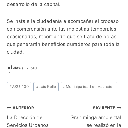
desarrollo de la capital.
Se insta a la ciudadanía a acompañar el proceso
con comprensión ante las molestias temporales
ocasionadas, recordando que se trata de obras
que generarán beneficios duraderos para toda la
ciudad.
Views:
610
Etiquetas
#
ASU 400
#
Luis Bello
#
Municipalidad de Asunción
de
la
entrada:
Navegación
ANTERIOR
SIGUIENTE
La Dirección de
Gran minga ambiental
de
Servicios Urbanos
se realizó en la