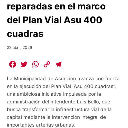
reparadas en el marco
del Plan Vial Asu 400
cuadras
22 abril, 2026
F
T
W
C
T
a
w
h
o
el
La Municipalidad de Asunción avanza con fuerza
c
itt
at
p
e
en la ejecución del Plan Vial “Asu 400 cuadras”,
e
er
s
y
gr
una ambiciosa iniciativa impulsada por la
b
A
Li
a
administración del intendente Luis Bello, que
o
p
n
m
busca transformar la infraestructura vial de la
o
p
k
capital mediante la intervención integral de
importantes arterias urbanas.