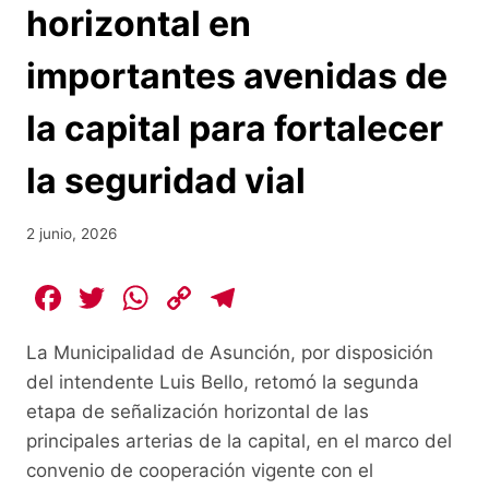
horizontal en
importantes avenidas de
la capital para fortalecer
la seguridad vial
2 junio, 2026
F
T
W
C
T
a
w
h
o
el
La Municipalidad de Asunción, por disposición
c
itt
at
p
e
del intendente Luis Bello, retomó la segunda
e
er
s
y
gr
etapa de señalización horizontal de las
b
A
Li
a
principales arterias de la capital, en el marco del
o
p
n
m
convenio de cooperación vigente con el