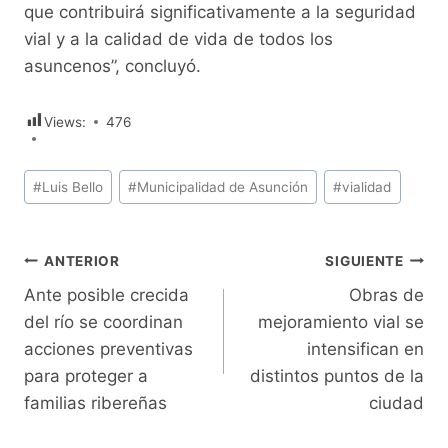
que contribuirá significativamente a la seguridad
vial y a la calidad de vida de todos los
asuncenos”, concluyó.
Views:
476
Etiquetas
#
Luis Bello
#
Municipalidad de Asunción
#
vialidad
de
la
entrada:
Navegación
ANTERIOR
SIGUIENTE
Ante posible crecida
Obras de
de
del río se coordinan
mejoramiento vial se
entradas
acciones preventivas
intensifican en
para proteger a
distintos puntos de la
familias ribereñas
ciudad