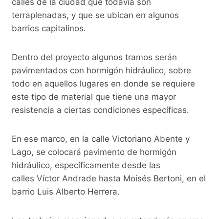
b
A
Li
a
calles de la ciudad que todavía son
o
p
n
m
terraplenadas, y que se ubican en algunos
o
p
k
barrios capitalinos.
k
Dentro del proyecto algunos tramos serán
pavimentados con hormigón hidráulico, sobre
todo en aquellos lugares en donde se requiere
este tipo de material que tiene una mayor
resistencia a ciertas condiciones específicas.
En ese marco, en la calle Victoriano Abente y
Lago, se colocará pavimento de hormigón
hidráulico, específicamente desde las
calles Víctor Andrade hasta Moisés Bertoni, en el
barrio Luis Alberto Herrera.