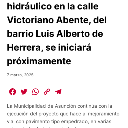
hidráulico en la calle
Victoriano Abente, del
barrio Luis Alberto de
Herrera, se iniciará
próximamente
7 marzo, 2025
F
T
W
C
T
a
w
h
o
el
La Municipalidad de Asunción continúa con la
c
itt
at
p
e
ejecución del proyecto que hace al mejoramiento
e
er
s
y
gr
vial con pavimento tipo empedrado, en varias