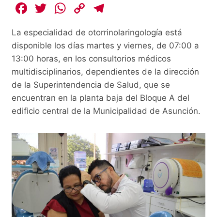
F
T
W
C
T
a
w
h
o
el
La especialidad de otorrinolaringología está
c
itt
at
p
e
disponible los días martes y viernes, de 07:00 a
e
er
s
y
gr
13:00 horas, en los consultorios médicos
b
A
Li
a
multidisciplinarios, dependientes de la dirección
o
p
n
m
de la Superintendencia de Salud, que se
o
p
k
encuentran en la planta baja del Bloque A del
edificio central de la Municipalidad de Asunción.
k