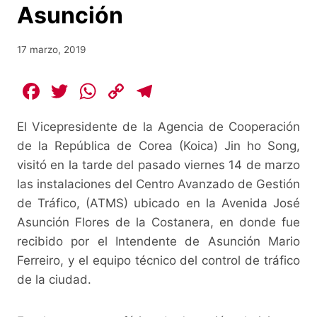
Asunción
17 marzo, 2019
F
T
W
C
T
a
w
h
o
el
El Vicepresidente de la Agencia de Cooperación
c
itt
at
p
e
de la República de Corea (Koica) Jin ho Song,
e
er
s
y
gr
visitó en la tarde del pasado viernes 14 de marzo
b
A
Li
a
las instalaciones del Centro Avanzado de Gestión
o
p
n
m
de Tráfico, (ATMS) ubicado en la Avenida José
o
p
k
Asunción Flores de la Costanera, en donde fue
recibido por el Intendente de Asunción Mario
k
Ferreiro, y el equipo técnico del control de tráfico
de la ciudad.