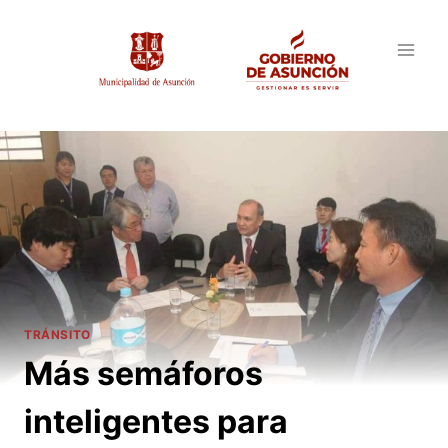
Saltar
al
contenido
TRÁNSITO
Más semáforos
inteligentes para