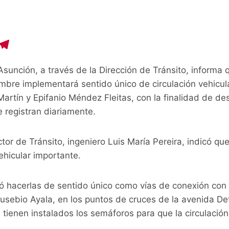
C
T
o
el
sunción, a través de la Dirección de Tránsito, informa
p
e
mbre implementará sentido único de circulación vehicula
y
gr
artín y Epifanio Méndez Fleitas, con la finalidad de d
i
a
 registran diariamente.
n
m
ctor de Tránsito, ingeniero Luis María Pereira, indicó q
vehicular importante.
ó hacerlas de sentido único como vías de conexión con
 Eusebio Ayala, en los puntos de cruces de la avenida D
 tienen instalados los semáforos para que la circulación