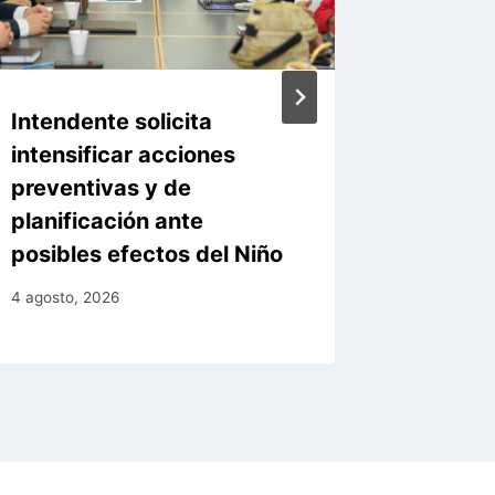
Intendente solicita
Asunció
intensificar acciones
infraes
preventivas y de
capaci
planificación ante
ante El
posibles efectos del Niño
4 agosto, 
4 agosto, 2026