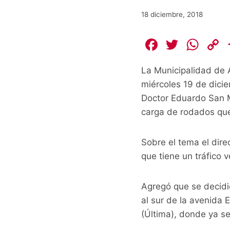
18 diciembre, 2018
F
T
W
a
w
h
La Municipalidad de A
c
itt
at
miércoles 19 de dicie
e
er
s
Doctor Eduardo San M
b
A
L
carga de rodados que
o
p
o
p
k
Sobre el tema el dire
k
que tiene un tráfico 
Agregó que se decidi
al sur de la avenida
(Última), donde ya se