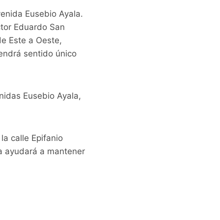
venida Eusebio Ayala.
octor Eduardo San
de Este a Oeste,
tendrá sentido único
nidas Eusebio Ayala,
a calle Epifanio
da ayudará a mantener