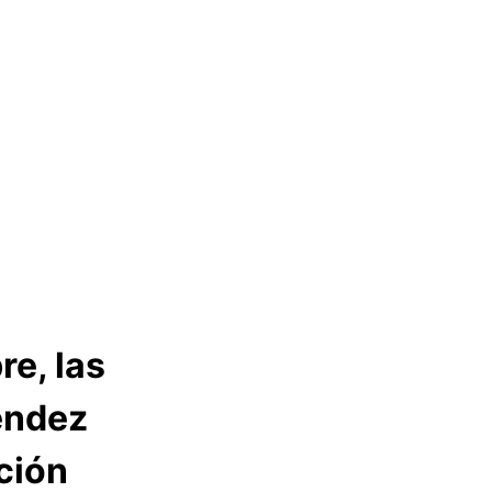
e, las
éndez
ción