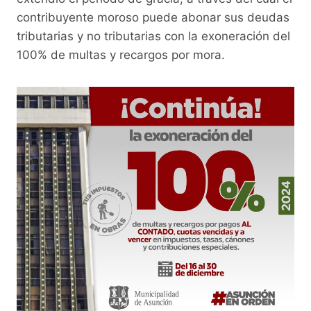
e
er
s
y
gr
contribuyente moroso puede abonar sus deudas
b
A
Li
a
tributarias y no tributarias con la exoneración del
o
p
n
m
100% de multas y recargos por mora.
o
p
k
k