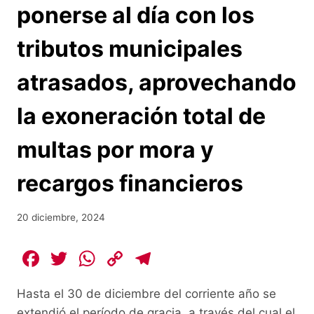
ponerse al día con los
tributos municipales
atrasados, aprovechando
la exoneración total de
multas por mora y
recargos financieros
20 diciembre, 2024
F
T
W
C
T
a
w
h
o
el
Hasta el 30 de diciembre del corriente año se
c
itt
at
p
e
extendió el período de gracia, a través del cual el