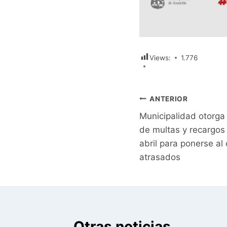
Views:
1.776
Navegación
ANTERIOR
Municipalidad otorga
de
de multas y recargos
entradas
abril para ponerse al 
atrasados
Otras noticias