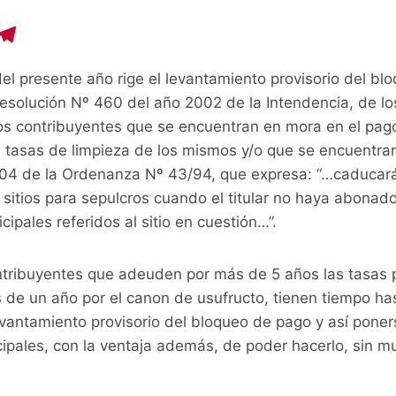
C
T
o
el
del presente año rige el levantamiento provisorio del b
p
e
Resolución Nº 460 del año 2002 de la Intendencia, de lo
y
gr
os contribuyentes que se encuentran en mora en el pag
i
a
, tasas de limpieza de los mismos y/o que se encuentran
n
m
 104 de la Ordenanza Nº 43/94, que expresa: “…caducará
sitios para sepulcros cuando el titular no haya abonad
ipales referidos al sitio en cuestión…”.
ntribuyentes que adeuden por más de 5 años las tasas 
 de un año por el canon de usufructo, tienen tiempo ha
evantamiento provisorio del bloqueo de pago y así poner
cipales, con la ventaja además, de poder hacerlo, sin mu