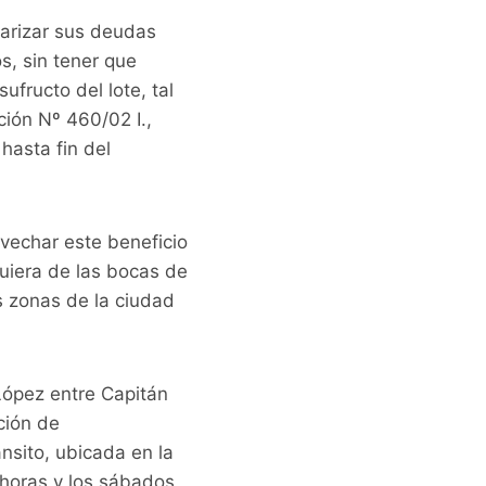
arizar sus deudas
s, sin tener que
ufructo del lote, tal
ión Nº 460/02 I.,
asta fin del
ovechar este beneficio
uiera de las bocas de
s zonas de la ciudad
López entre Capitán
ción de
nsito, ubicada en la
 horas y los sábados