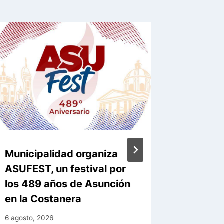
Municipalidad organiza
Nacen 
ASUFEST, un festival por
carpinc
los 489 años de Asunción
Zoológi
en la Costanera
ya sum
6 agosto, 2026
5 agosto, 