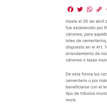
F
T
W
a
w
h
Hasta el 30 de abril 
c
itt
at
fue establecido por 
e
er
s
cánones, para aquell
b
A
L
lotes de cementerios
o
p
dispuesto en el Art.
o
p
k
arrendamiento de los 
cánones o tasas munic
k
De esta forma los co
cementerio o por más
beneficiarse con el l
tipo de tributos muni
mora.