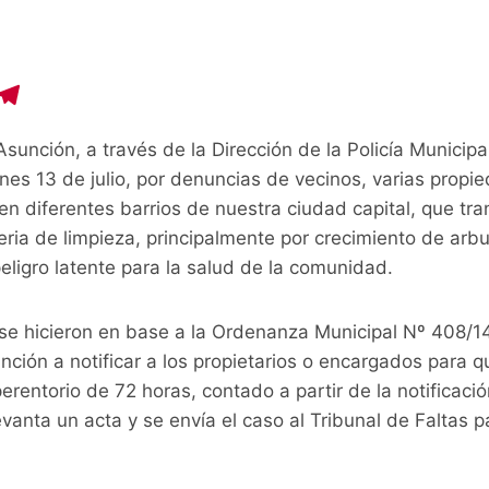
C
T
o
el
sunción, a través de la Dirección de la Policía Municipal
p
e
unes 13 de julio, por denuncias de vecinos, varias prop
y
gr
 diferentes barrios de nuestra ciudad capital, que tra
i
a
ria de limpieza, principalmente por crecimiento de arb
n
m
eligro latente para la salud de la comunidad.
se hicieron en base a la Ordenanza Municipal Nº 408/14,
nción a notificar a los propietarios o encargados para 
perentorio de 72 horas, contado a partir de la notificaci
vanta un acta y se envía el caso al Tribunal de Faltas p