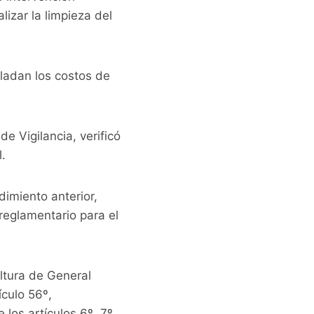
lizar la limpieza del
ladan los costos de
e Vigilancia, verificó
.
dimiento anterior,
 reglamentario para el
altura de General
ículo 56º,
los artículos 6º, 7º