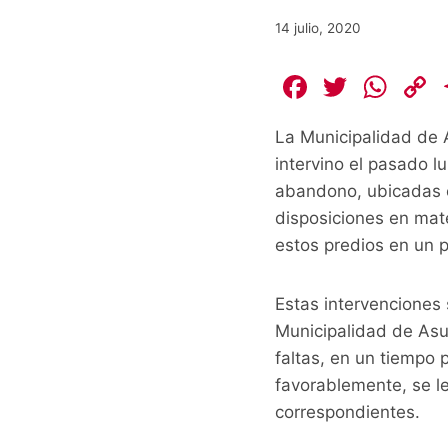
14 julio, 2020
F
T
W
a
w
h
La Municipalidad de A
c
itt
at
intervino el pasado l
e
er
s
abandono, ubicadas en
b
A
L
disposiciones en mate
o
p
estos predios en un p
o
p
k
k
Estas intervenciones 
Municipalidad de Asu
faltas, en un tiempo 
favorablemente, se le
correspondientes.