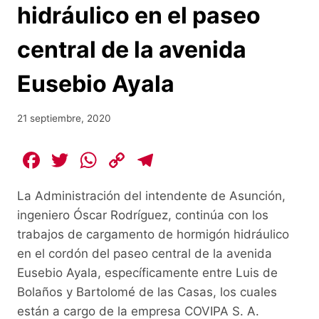
hidráulico en el paseo
central de la avenida
Eusebio Ayala
21 septiembre, 2020
F
T
W
C
T
a
w
h
o
el
La Administración del intendente de Asunción,
c
itt
at
p
e
ingeniero Óscar Rodríguez, continúa con los
e
er
s
y
gr
trabajos de cargamento de hormigón hidráulico
b
A
Li
a
en el cordón del paseo central de la avenida
o
p
n
m
Eusebio Ayala, específicamente entre Luis de
o
p
k
Bolaños y Bartolomé de las Casas, los cuales
están a cargo de la empresa COVIPA S. A.