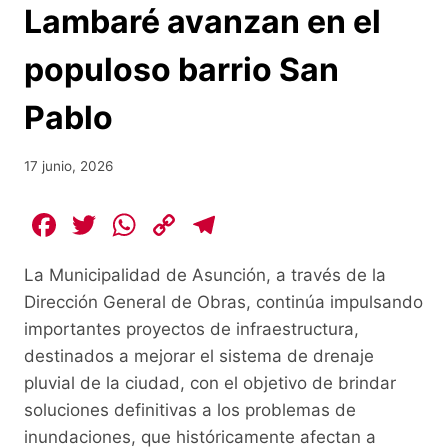
Lambaré avanzan en el
populoso barrio San
Pablo
17 junio, 2026
F
T
W
C
T
a
w
h
o
el
La Municipalidad de Asunción, a través de la
c
itt
at
p
e
Dirección General de Obras, continúa impulsando
e
er
s
y
gr
importantes proyectos de infraestructura,
b
A
Li
a
destinados a mejorar el sistema de drenaje
o
p
n
m
pluvial de la ciudad, con el objetivo de brindar
o
p
k
soluciones definitivas a los problemas de
inundaciones, que históricamente afectan a