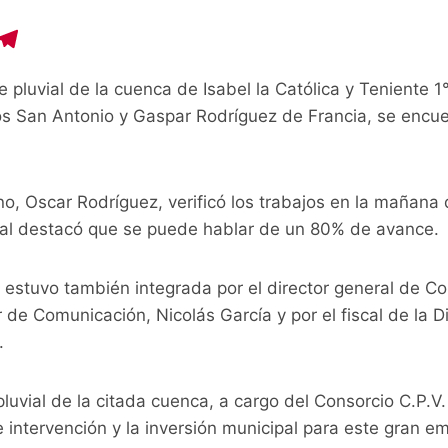
C
T
o
el
pluvial de la cuenca de Isabel la Católica y Teniente 1
p
e
ios San Antonio y Gaspar Rodríguez de Francia, se encu
y
gr
i
a
n
m
ino, Oscar Rodríguez, verificó los trabajos en la mañana
 cual destacó que se puede hablar de un 80% de avance.
 estuvo también integrada por el director general de C
or de Comunicación, Nicolás García y por el fiscal de la 
.
uvial de la citada cuenca, a cargo del Consorcio C.P.V.
intervención y la inversión municipal para este gran e