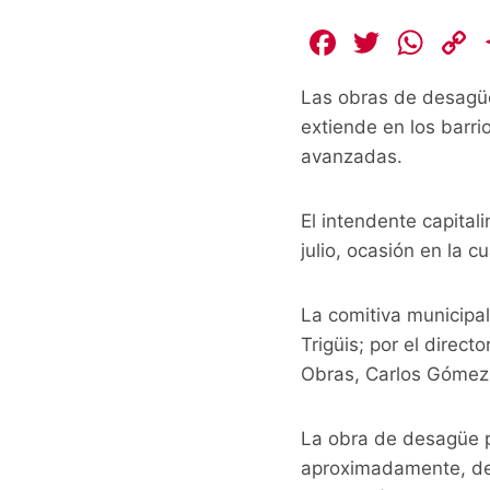
F
T
W
a
w
h
Las obras de desagüe 
c
itt
at
extiende en los barr
e
er
s
avanzadas.
b
A
L
o
p
El intendente capital
o
p
k
julio, ocasión en la
k
La comitiva municipal
Trigüis; por el direct
Obras, Carlos Gómez
La obra de desagüe pl
aproximadamente, de 