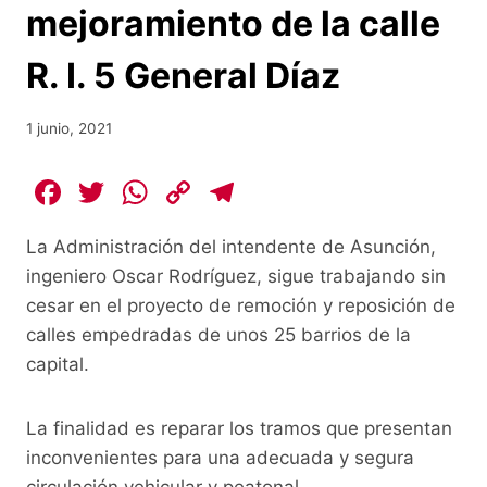
mejoramiento de la calle
R. I. 5 General Díaz
1 junio, 2021
F
T
W
C
T
a
w
h
o
el
La Administración del intendente de Asunción,
c
itt
at
p
e
ingeniero Oscar Rodríguez, sigue trabajando sin
e
er
s
y
gr
cesar en el proyecto de remoción y reposición de
b
A
Li
a
calles empedradas de unos 25 barrios de la
o
p
n
m
capital.
o
p
k
k
La finalidad es reparar los tramos que presentan
inconvenientes para una adecuada y segura
circulación vehicular y peatonal.