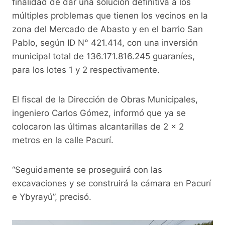
b
A
Li
a
finalidad de dar una solución definitiva a los
o
p
n
m
múltiples problemas que tienen los vecinos en la
o
p
k
zona del Mercado de Abasto y en el barrio San
Pablo, según ID N° 421.414, con una inversión
k
municipal total de 136.171.816.245 guaraníes,
para los lotes 1 y 2 respectivamente.
El fiscal de la Dirección de Obras Municipales,
ingeniero Carlos Gómez, informó que ya se
colocaron las últimas alcantarillas de 2 x 2
metros en la calle Pacurí.
“Seguidamente se proseguirá con las
excavaciones y se construirá la cámara en Pacurí
e Ybyrayú”, precisó.