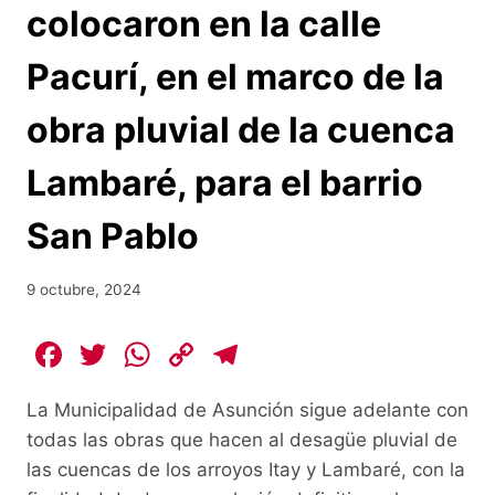
colocaron en la calle
Pacurí, en el marco de la
obra pluvial de la cuenca
Lambaré, para el barrio
San Pablo
9 octubre, 2024
F
T
W
C
T
a
w
h
o
el
La Municipalidad de Asunción sigue adelante con
c
itt
at
p
e
todas las obras que hacen al desagüe pluvial de
e
er
s
y
gr
las cuencas de los arroyos Itay y Lambaré, con la