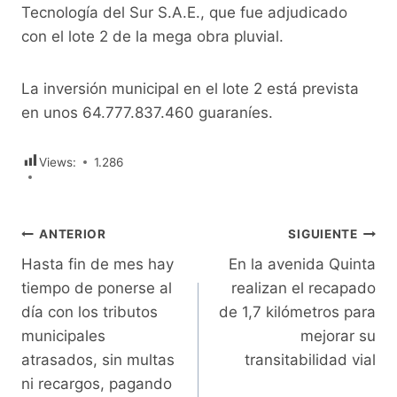
Tecnología del Sur S.A.E., que fue adjudicado
con el lote 2 de la mega obra pluvial.
La inversión municipal en el lote 2 está prevista
en unos 64.777.837.460 guaraníes.
Views:
1.286
Navegación
ANTERIOR
SIGUIENTE
Hasta fin de mes hay
En la avenida Quinta
de
tiempo de ponerse al
realizan el recapado
entradas
día con los tributos
de 1,7 kilómetros para
municipales
mejorar su
atrasados, sin multas
transitabilidad vial
ni recargos, pagando