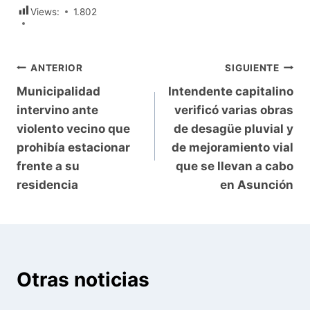
Views:
1.802
Navegación
ANTERIOR
SIGUIENTE
Municipalidad
Intendente capitalino
de
intervino ante
verificó varias obras
entradas
violento vecino que
de desagüe pluvial y
prohibía estacionar
de mejoramiento vial
frente a su
que se llevan a cabo
residencia
en Asunción
Otras noticias