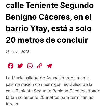
calle Teniente Segundo
Benigno Cáceres, en el
barrio Ytay, está a solo
20 metros de concluir
26 mayo, 2023
F
T
W
C
T
a
w
h
o
el
La Municipalidad de Asunción trabaja en la
c
itt
at
p
e
pavimentación con hormigón hidráulico de la
e
er
s
y
gr
calle Teniente Segundo Benigno Cáceres, donde
b
A
Li
a
faltan solamente 20 metros para terminar las
o
p
n
m
tareas.