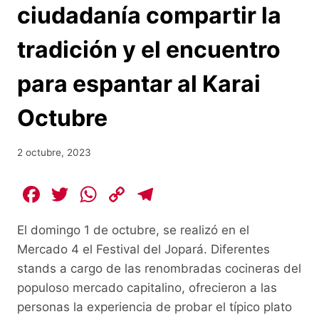
ciudadanía compartir la
tradición y el encuentro
para espantar al Karai
Octubre
2 octubre, 2023
F
T
W
C
T
a
w
h
o
el
El domingo 1 de octubre, se realizó en el
c
itt
at
p
e
Mercado 4 el Festival del Jopará. Diferentes
e
er
s
y
gr
stands a cargo de las renombradas cocineras del
b
A
Li
a
populoso mercado capitalino, ofrecieron a las
o
p
n
m
personas la experiencia de probar el típico plato