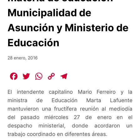
Municipalidad de
Asunción y Ministerio de
Educación
28 enero, 2016
F
T
W
C
T
a
w
h
o
el
El intendente capitalino Mario Ferreiro y la
c
itt
at
p
e
ministra de Educación Marta Lafuente
e
er
s
y
gr
mantuvieron una fructífera reunión al mediodía
b
A
Li
a
del pasado miércoles 27 de enero en el
o
p
n
m
despacho ministerial, donde acordaron un
o
p
k
trabajo coordinado en diferentes áreas.