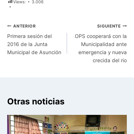
Views:
3.006
Navegación
ANTERIOR
SIGUIENTE
Primera sesión del
OPS cooperará con la
de
2016 de la Junta
Municipalidad ante
entradas
Municipal de Asunción
emergencia y nueva
crecida del rio
Otras noticias