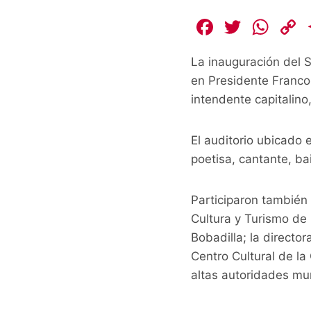
F
T
W
a
w
h
La inauguración del S
c
itt
at
en Presidente Franco 
e
er
s
intendente capitalino
b
A
L
o
p
El auditorio ubicado e
o
p
k
poetisa, cantante, ba
k
Participaron también 
Cultura y Turismo de 
Bobadilla; la director
Centro Cultural de la
altas autoridades mun