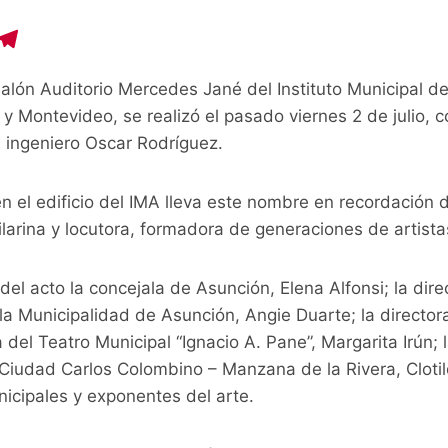
C
T
o
el
alón Auditorio Mercedes Jané del Instituto Municipal d
p
e
y Montevideo, se realizó el pasado viernes 2 de julio, c
y
gr
, ingeniero Oscar Rodríguez.
i
a
n
m
n el edificio del IMA lleva este nombre en recordación d
ilarina y locutora, formadora de generaciones de artista
del acto la concejala de Asunción, Elena Alfonsi; la dir
la Municipalidad de Asunción, Angie Duarte; la director
a del Teatro Municipal “Ignacio A. Pane”, Margarita Irún; 
 Ciudad Carlos Colombino – Manzana de la Rivera, Clotil
icipales y exponentes del arte.