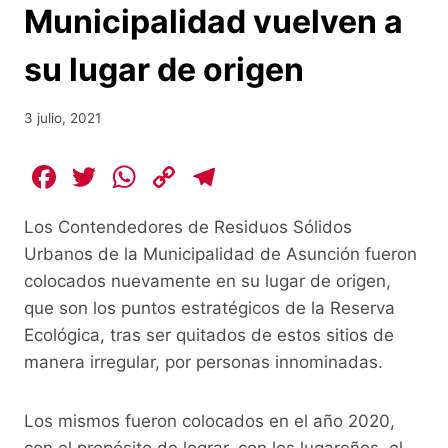
Municipalidad vuelven a
su lugar de origen
3 julio, 2021
F
T
W
C
T
a
w
h
o
el
Los Contendedores de Residuos Sólidos
c
itt
at
p
e
Urbanos de la Municipalidad de Asunción fueron
e
er
s
y
gr
colocados nuevamente en su lugar de origen,
b
A
Li
a
que son los puntos estratégicos de la Reserva
o
p
n
m
Ecológica, tras ser quitados de estos sitios de
o
p
k
manera irregular, por personas innominadas.
k
Los mismos fueron colocados en el año 2020,
con el propósito de lograr, con los lugareños, el