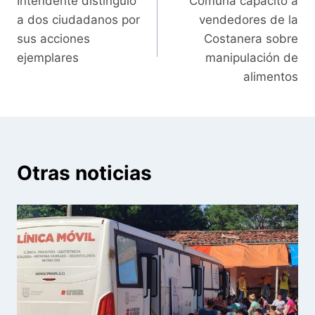
Intendente distinguió
Comuna capacitó a
de
a dos ciudadanos por
vendedores de la
entradas
sus acciones
Costanera sobre
ejemplares
manipulación de
alimentos
Otras noticias