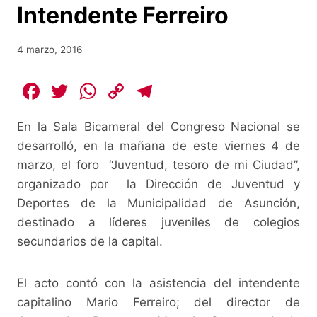
Intendente Ferreiro
4 marzo, 2016
F
T
W
C
T
a
w
h
o
el
En la Sala Bicameral del Congreso Nacional se
c
itt
at
p
e
desarrolló, en la mañana de este viernes 4 de
e
er
s
y
gr
marzo, el foro “Juventud, tesoro de mi Ciudad”,
b
A
Li
a
organizado por la Dirección de Juventud y
o
p
n
m
Deportes de la Municipalidad de Asunción,
o
p
k
destinado a líderes juveniles de colegios
secundarios de la capital.
k
El acto contó con la asistencia del intendente
capitalino Mario Ferreiro; del director de