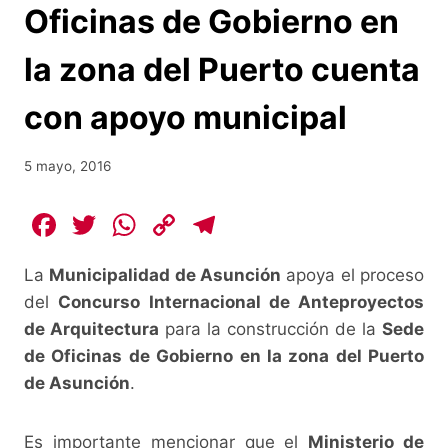
Oficinas de Gobierno en
la zona del Puerto cuenta
con apoyo municipal
5 mayo, 2016
F
T
W
C
T
a
w
h
o
el
La
Municipalidad de Asunción
apoya el proceso
c
itt
at
p
e
del
Concurso Internacional de Anteproyectos
e
er
s
y
gr
de Arquitectura
para la construcción de la
Sede
b
A
Li
a
de Oficinas de Gobierno en la zona del Puerto
o
p
n
m
de Asunción
.
o
p
k
Es importante mencionar que el
Ministerio de