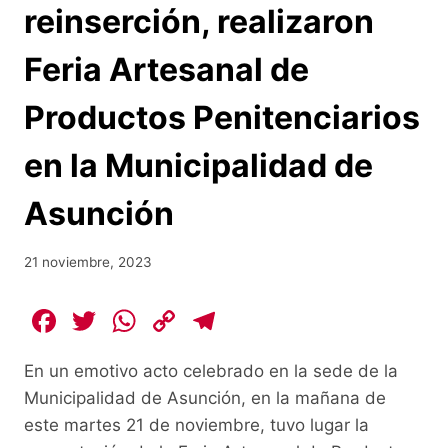
reinserción, realizaron
Feria Artesanal de
Productos Penitenciarios
en la Municipalidad de
Asunción
21 noviembre, 2023
F
T
W
C
T
a
w
h
o
el
En un emotivo acto celebrado en la sede de la
c
itt
at
p
e
Municipalidad de Asunción, en la mañana de
e
er
s
y
gr
este martes 21 de noviembre, tuvo lugar la