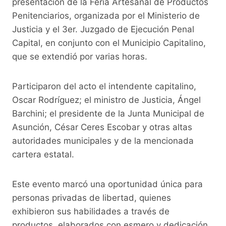
b
A
Li
a
presentación de la Feria Artesanal de Productos
o
p
n
m
Penitenciarios, organizada por el Ministerio de
o
p
k
Justicia y el 3er. Juzgado de Ejecución Penal
Capital, en conjunto con el Municipio Capitalino,
k
que se extendió por varias horas.
Participaron del acto el intendente capitalino,
Oscar Rodríguez; el ministro de Justicia, Ángel
Barchini; el presidente de la Junta Municipal de
Asunción, César Ceres Escobar y otras altas
autoridades municipales y de la mencionada
cartera estatal.
Este evento marcó una oportunidad única para
personas privadas de libertad, quienes
exhibieron sus habilidades a través de
productos, elaborados con esmero y dedicación,