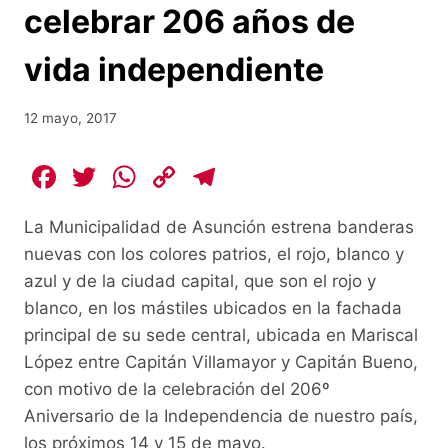
celebrar 206 años de
vida independiente
12 mayo, 2017
F
T
W
C
T
a
w
h
o
el
La Municipalidad de Asunción estrena banderas
c
itt
at
p
e
nuevas con los colores patrios, el rojo, blanco y
e
er
s
y
gr
azul y de la ciudad capital, que son el rojo y
b
A
Li
a
blanco, en los mástiles ubicados en la fachada
o
p
n
m
principal de su sede central, ubicada en Mariscal
o
p
k
López entre Capitán Villamayor y Capitán Bueno,
con motivo de la celebración del 206º
k
Aniversario de la Independencia de nuestro país,
los próximos 14 y 15 de mayo.