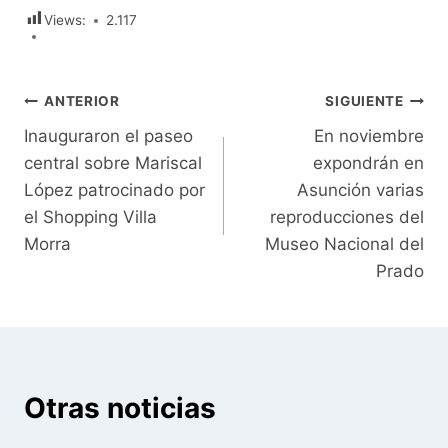
Views:
2.117
Navegación
ANTERIOR
SIGUIENTE
Inauguraron el paseo
En noviembre
de
central sobre Mariscal
expondrán en
entradas
López patrocinado por
Asunción varias
el Shopping Villa
reproducciones del
Morra
Museo Nacional del
Prado
Otras noticias