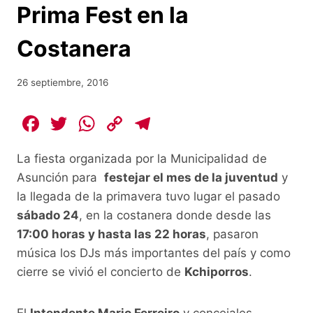
Prima Fest en la
Costanera
26 septiembre, 2016
F
T
W
C
T
a
w
h
o
el
La fiesta organizada por la Municipalidad de
c
itt
at
p
e
Asunción para
festejar el mes de la juventud
y
e
er
s
y
gr
la llegada de la primavera tuvo lugar el pasado
b
A
Li
a
sábado 24
, en la costanera donde desde las
o
p
n
m
17:00 horas y hasta las 22 horas
, pasaron
o
p
k
música los DJs más importantes del país y como
cierre se vivió el concierto de
Kchiporros
.
k
El
Intendente Mario Ferreiro
y concejales