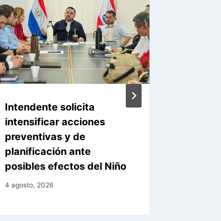
Intendente solicita
Asunció
intensificar acciones
infraes
preventivas y de
capaci
planificación ante
ante El
posibles efectos del Niño
4 agosto, 
4 agosto, 2026