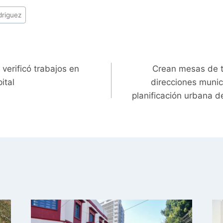
driguez
verificó trabajos en
Crean mesas de tr
ital
direcciones munic
planificación urbana d