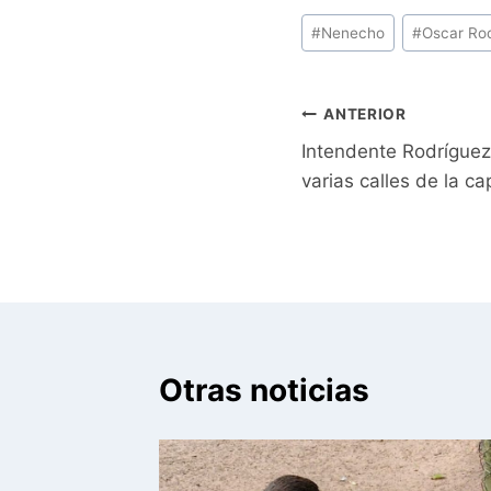
Etiquetas
#
Nenecho
#
Oscar Ro
de
la
entrada:
Navegación
ANTERIOR
Intendente Rodríguez 
de
varias calles de la cap
entradas
Otras noticias