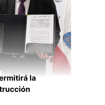
rmitirá la
strucción