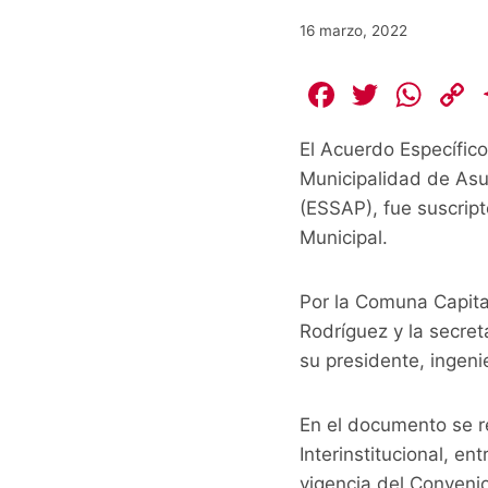
16 marzo, 2022
F
T
W
a
w
h
El Acuerdo Específico
c
itt
at
Municipalidad de Asu
e
er
s
(ESSAP), fue suscript
b
A
L
Municipal.
o
p
o
p
k
Por la Comuna Capita
k
Rodríguez y la secret
su presidente, ingeni
En el documento se r
Interinstitucional, e
vigencia del Conveni