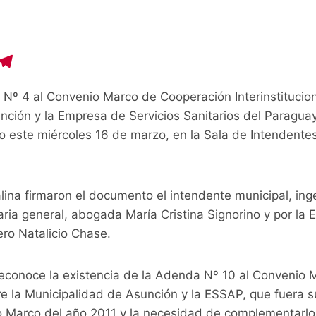
C
T
o
el
 Nº 4 al Convenio Marco de Cooperación Interinstitucion
p
e
nción y la Empresa de Servicios Sanitarios del Paragu
y
gr
o este miércoles 16 de marzo, en la Sala de Intendentes 
i
a
n
m
lina firmaron el documento el intendente municipal, ing
aria general, abogada María Cristina Signorino y por la 
ero Natalicio Chase.
econoce la existencia de la Adenda Nº 10 al Convenio
ntre la Municipalidad de Asunción y la ESSAP, que fuera s
o Marco del año 2011 y la necesidad de complementarlo,