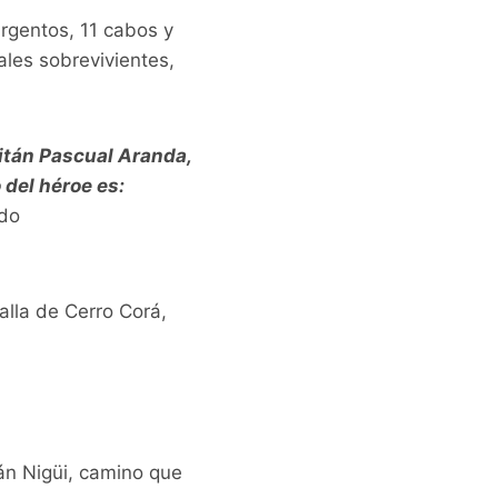
argentos, 11 cabos y
ales sobrevivientes,
itán Pascual Aranda,
del héroe es:
ndo
talla de Cerro Corá,
bán Nigüi, camino que