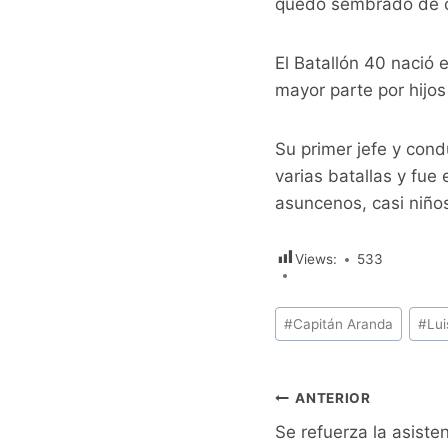
quedó sembrado de 
El Batallón 40 nació 
mayor parte por hijos
Su primer jefe y cond
varias batallas y fue
asuncenos, casi niños
Views:
533
Etiquetas
#
Capitán Aranda
#
Lui
de
la
entrada:
Navegación
ANTERIOR
Se refuerza la asiste
de