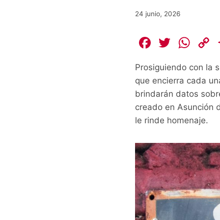
24 junio, 2026
F
T
W
a
w
h
Prosiguiendo con la s
c
itt
at
que encierra cada un
e
er
s
brindarán datos sobre
b
A
L
creado en Asunción du
o
p
le rinde homenaje.
o
p
k
k