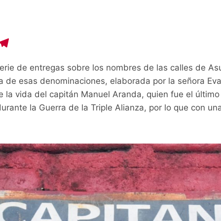
C
T
o
el
erie de entregas sobre los nombres de las calles de Asun
p
e
a de esas denominaciones, elaborada por la señora Eva
y
gr
 la vida del capitán Manuel Aranda, quien fue el último 
i
a
rante la Guerra de la Triple Alianza, por lo que con una 
n
m