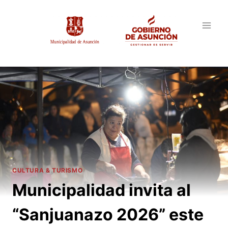
Saltar
al
contenido
CULTURA & TURISMO
Municipalidad invita al
“Sanjuanazo 2026” este