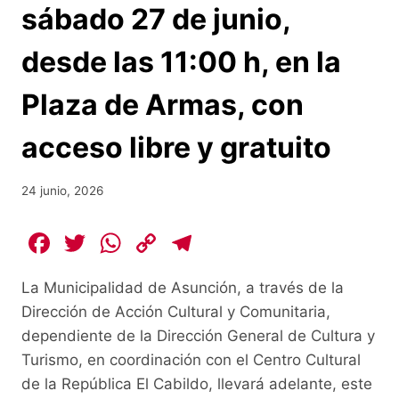
sábado 27 de junio,
desde las 11:00 h, en la
Plaza de Armas, con
acceso libre y gratuito
24 junio, 2026
F
T
W
C
T
a
w
h
o
el
La Municipalidad de Asunción, a través de la
c
itt
at
p
e
Dirección de Acción Cultural y Comunitaria,
e
er
s
y
gr
dependiente de la Dirección General de Cultura y
b
A
Li
a
Turismo, en coordinación con el Centro Cultural
o
p
n
m
de la República El Cabildo, llevará adelante, este