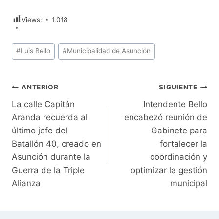
Views:
1.018
Etiquetas
#
Luis Bello
#
Municipalidad de Asunción
de
la
entrada:
Navegación
ANTERIOR
SIGUIENTE
La calle Capitán
Intendente Bello
de
Aranda recuerda al
encabezó reunión de
entradas
último jefe del
Gabinete para
Batallón 40, creado en
fortalecer la
Asunción durante la
coordinación y
Guerra de la Triple
optimizar la gestión
Alianza
municipal