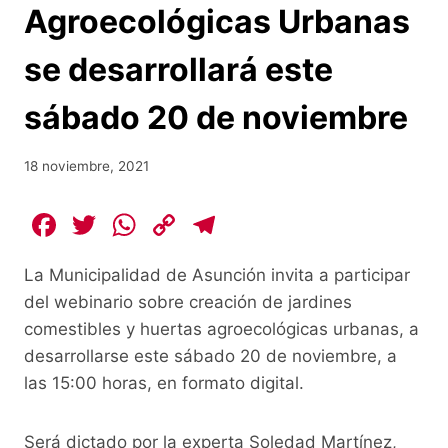
Agroecológicas Urbanas
se desarrollará este
sábado 20 de noviembre
18 noviembre, 2021
F
T
W
C
T
a
w
h
o
el
La Municipalidad de Asunción invita a participar
c
itt
at
p
e
del webinario sobre creación de jardines
e
er
s
y
gr
comestibles y huertas agroecológicas urbanas, a
b
A
Li
a
desarrollarse este sábado 20 de noviembre, a
o
p
n
m
las 15:00 horas, en formato digital.
o
p
k
Será dictado por la experta Soledad Martínez,