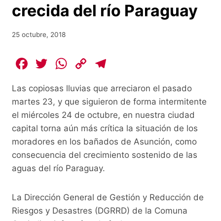
crecida del río Paraguay
25 octubre, 2018
F
T
W
C
T
a
w
h
o
el
Las copiosas lluvias que arreciaron el pasado
c
itt
at
p
e
martes 23, y que siguieron de forma intermitente
e
er
s
y
gr
el miércoles 24 de octubre, en nuestra ciudad
b
A
Li
a
capital torna aún más crítica la situación de los
o
p
n
m
moradores en los bañados de Asunción, como
o
p
k
consecuencia del crecimiento sostenido de las
aguas del río Paraguay.
k
La Dirección General de Gestión y Reducción de
Riesgos y Desastres (DGRRD) de la Comuna