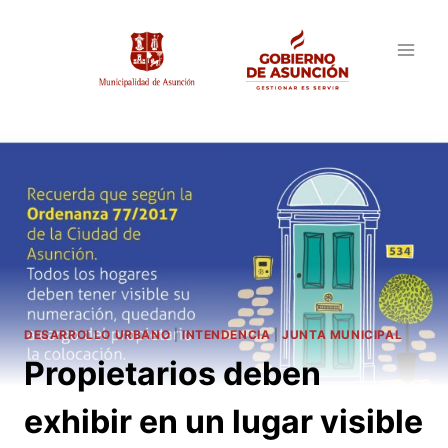
Saltar
al
contenido
DESARROLLO URBANO
|
INTENDENCIA
|
JUNTA MUNICIPAL
Propietarios deben
exhibir en un lugar visible