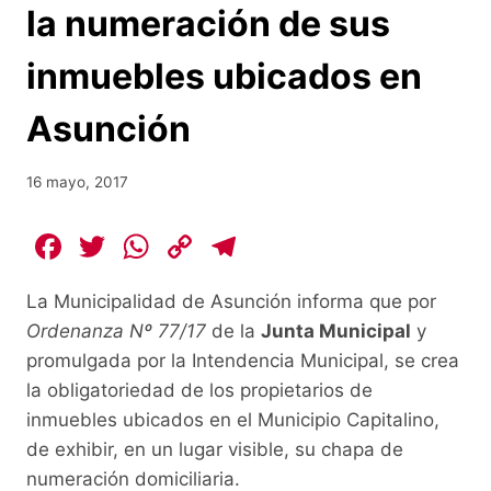
la numeración de sus
inmuebles ubicados en
Asunción
16 mayo, 2017
F
T
W
C
T
a
w
h
o
el
La Municipalidad de Asunción informa que por
c
itt
at
p
e
Ordenanza Nº 77/17
de la
Junta Municipal
y
e
er
s
y
gr
promulgada por la Intendencia Municipal, se crea
b
A
Li
a
la obligatoriedad de los propietarios de
o
p
n
m
inmuebles ubicados en el Municipio Capitalino,
o
p
k
de exhibir, en un lugar visible, su chapa de
numeración domiciliaria.