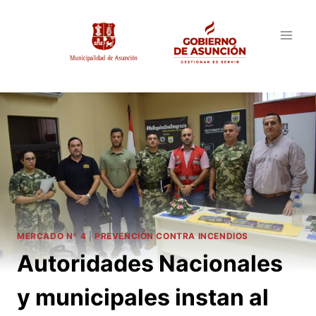
Saltar
al
contenido
MERCADO Nº 4
|
PREVENCIÓN CONTRA INCENDIOS
Autoridades Nacionales
y municipales instan al