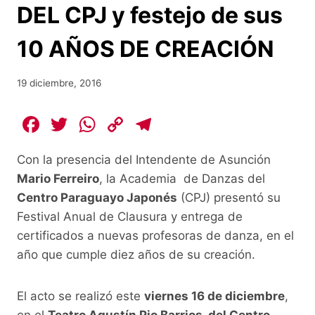
DEL CPJ y festejo de sus
10 AÑOS DE CREACIÓN
19 diciembre, 2016
F
T
W
C
T
a
w
h
o
el
Con la presencia del Intendente de Asunción
c
itt
at
p
e
Mario Ferreiro
, la Academia de Danzas del
e
er
s
y
gr
Centro Paraguayo Japonés
(CPJ) presentó su
b
A
Li
a
Festival Anual de Clausura y entrega de
o
p
n
m
certificados a nuevas profesoras de danza, en el
o
p
k
año que cumple diez años de su creación.
k
El acto se realizó este
viernes 16 de diciembre
,
en el
Teatro Agustín Pio Barrios, del Centro