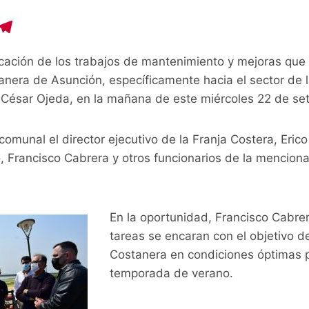
C
T
o
el
ficación de los trabajos de mantenimiento y mejoras qu
p
e
anera de Asunción, específicamente hacia el sector de la
y
gr
o César Ojeda, en la mañana de este miércoles 22 de se
i
a
n
m
omunal el director ejecutivo de la Franja Costera, Erico
o, Francisco Cabrera y otros funcionarios de la mencio
En la oportunidad, Francisco Cabre
tareas se encaran con el objetivo d
Costanera en condiciones óptimas p
temporada de verano.