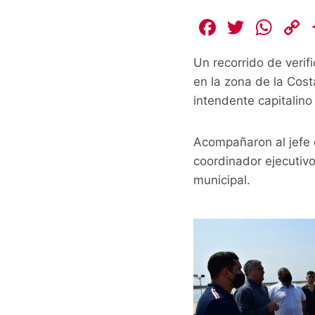
F
T
W
a
w
h
Un recorrido de veri
c
itt
at
en la zona de la Cost
e
er
s
intendente capitalin
b
A
L
o
p
Acompañaron al jefe c
o
p
k
coordinador ejecutiv
k
municipal.