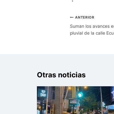
Navegación
ANTERIOR
Suman los avances e
de
pluvial de la calle Ec
entradas
Otras noticias