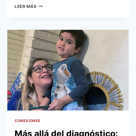
EL
LEER MÁS
ALBERGUE
MUNICIPAL
ASUNCIÓN
ABRIGA
YA
REGISTRA
HISTORIAS
DE
SUPERACIÓN,
CAPACITACIÓN,
REINSERCIÓN
LABORAL
Y
REUNIFICACIÓN
FAMILIAR
CONEXIONES
Más allá del diagnóstico: