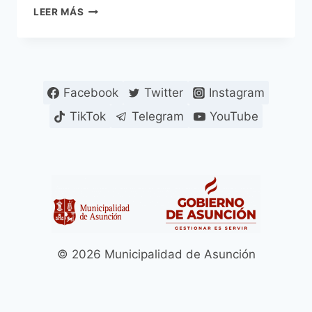
MÁS
LEER MÁS
ALLÁ
DEL
DIAGNÓSTICO:
CÓMO
ASU-
Facebook
Twitter
Instagram
TEA
TRANSFORMÓ
TikTok
Telegram
YouTube
LA
VIDA
DE
AARÓN
Y
SU
FAMILIA
© 2026 Municipalidad de Asunción