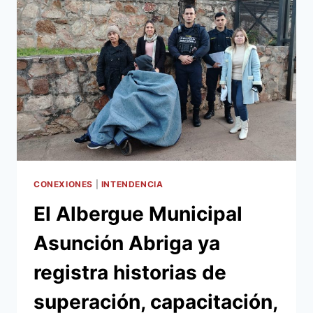
EL
BALLET
FOLKLÓRICO
DE
ADULTOS
MAYORES:
“TODO
LO
QUE
VIVIMOS
AQUÍ
ES
POSITIVO
CONEXIONES
|
INTENDENCIA
Y
El Albergue Municipal
SOMOS
FAMILIA”
Asunción Abriga ya
registra historias de
superación, capacitación,