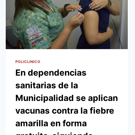
LA
ATENCIÓN
MÉDICA
EN
LOS
BARRIOS
VILLA
AURELIA
Y
CIUDAD
POLICLINICO
NUEVA
En dependencias
sanitarias de la
Municipalidad se aplican
vacunas contra la fiebre
amarilla en forma