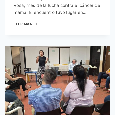
Rosa, mes de la lucha contra el cáncer de
mama. El encuentro tuvo lugar en…
GOBIERNO
LEER MÁS
DE
ASUNCIÓN
CELEBRÓ
EL
OCTUBRE
ROSA
CON
JORNADA
DE
SALUD
INTEGRAL
Y
SHOW
CULTURAL
DENOMINADO
“ENCUENTRO
Y