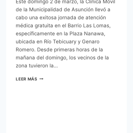
Este domingo 2 de marzo, la Clínica Móvil
de la Municipalidad de Asunción llevó a
cabo una exitosa jornada de atención
médica gratuita en el Barrio Las Lomas,
específicamente en la Plaza Nanawa,
ubicada en Río Tebicuary y Genaro
Romero. Desde primeras horas de la
mañana del domingo, los vecinos de la
zona tuvieron la…
JORNADA
LEER MÁS
DE
ATENCIÓN
GRATUITA
DE
LA
CLÍNICA
MÓVIL
EN