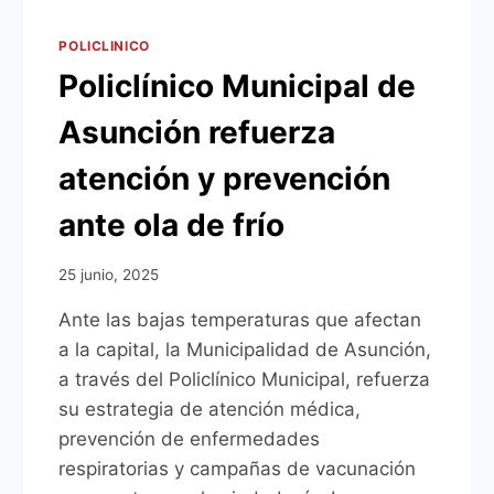
ESPERANZA”
EN
POLICLINICO
LA
Policlínico Municipal de
EXPLANADA
DEL
Asunción refuerza
BLOQUE
“C”
atención y prevención
ante ola de frío
25 junio, 2025
Ante las bajas temperaturas que afectan
a la capital, la Municipalidad de Asunción,
a través del Policlínico Municipal, refuerza
su estrategia de atención médica,
prevención de enfermedades
respiratorias y campañas de vacunación