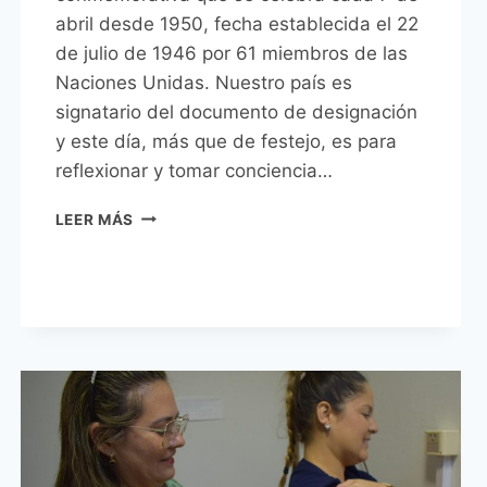
abril desde 1950, fecha establecida el 22
de julio de 1946 por 61 miembros de las
Naciones Unidas. Nuestro país es
signatario del documento de designación
y este día, más que de festejo, es para
reflexionar y tomar conciencia…
LA
LEER MÁS
SUPERINTENDENCIA
DE
SALUD
Y
EL
POLICLÍNICO
MUNICIPAL
REFUERZAN
SUS
COMPROMISOS
CON