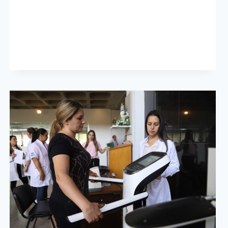
POLICLÍNICO
MUNICIPAL
REFUERZA
SUS
SERVICIOS
DE
DIAGNÓSTICO
Y
ATENCIÓN
GRATUITA
PARA
LA
CIUDADANÍA