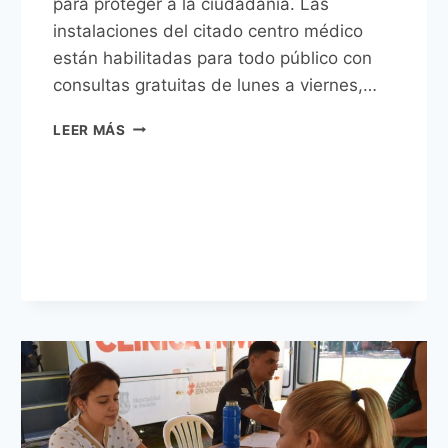
para proteger a la ciudadanía. Las
instalaciones del citado centro médico
están habilitadas para todo público con
consultas gratuitas de lunes a viernes,…
POLICLÍNICO
LEER MÁS
MUNICIPAL
DE
ASUNCIÓN
REFUERZA
ATENCIÓN
Y
PREVENCIÓN
ANTE
OLA
DE
FRÍO