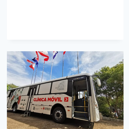
A
VECINOS
EN
BARRIO
OBRERO
CON
NUEVOS
SERVICIOS
PREVENTIVOS