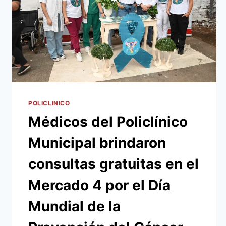
DESDE
LA
COMUNA
PARA
EL
FOMENTO
LA
SALUD
EN
ASUNCIÓN
POLICLINICO
Médicos del Policlínico
Municipal brindaron
consultas gratuitas en el
Mercado 4 por el Día
Mundial de la