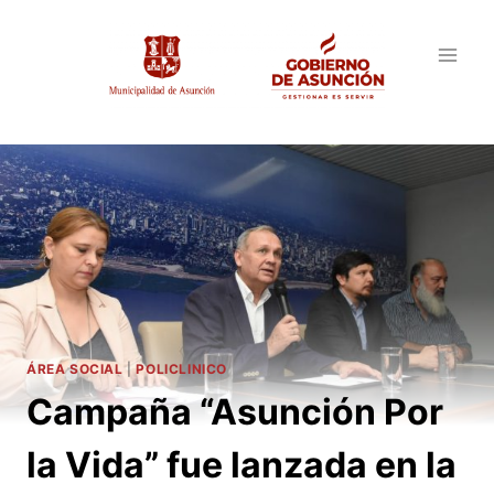
Saltar
al
contenido
ÁREA SOCIAL
|
POLICLINICO
Campaña “Asunción Por
la Vida” fue lanzada en la