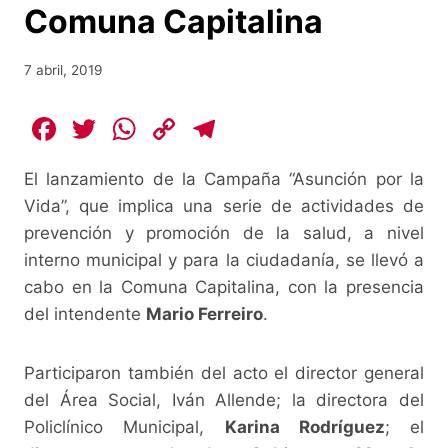
Comuna Capitalina
7 abril, 2019
F
T
W
C
T
a
w
h
o
el
El lanzamiento de la Campaña “Asunción por la
c
itt
at
p
e
Vida”, que implica una serie de actividades de
e
er
s
y
gr
prevención y promoción de la salud, a nivel
b
A
Li
a
interno municipal y para la ciudadanía, se llevó a
o
p
n
m
cabo en la Comuna Capitalina, con la presencia
o
p
k
del intendente
Mario Ferreiro
.
k
Participaron también del acto el director general
del Área Social, Iván Allende; la directora del
Policlínico Municipal,
Karina Rodríguez
; el