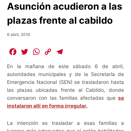
Asunción acudieron a las
plazas frente al cabildo
6 abril, 2019
F
T
W
C
T
a
w
h
o
el
En la mañana de este sábado 6 de abril,
c
itt
at
p
e
autoridades municipales y de la Secretaría de
e
er
s
y
gr
Emergencia Nacional (SEN) se trasladaron hasta
b
A
Li
a
las plazas ubicadas frente al Cabildo, donde
o
p
n
m
conversaron con las familias afectadas que
se
o
p
k
instalaron allí en forma irregular.
k
La intención es trasladar a esas familias a
lugares más adecuados que sí estén habilitados