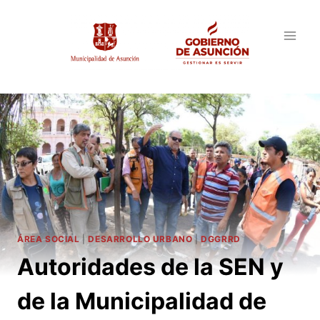
Saltar
al
contenido
ÁREA SOCIAL
|
DESARROLLO URBANO
|
DGGRRD
Autoridades de la SEN y
de la Municipalidad de