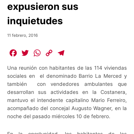
expusieron sus
inquietudes
11 febrero, 2016
F
T
W
C
T
a
w
h
o
el
Una reunión con habitantes de las 114 viviendas
c
itt
at
p
e
sociales en el denominado Barrio La Merced y
e
er
s
y
gr
también con vendedores ambulantes que
b
A
Li
a
desarrollan sus actividades en la Costanera,
o
p
n
m
mantuvo el intendente capitalino Mario Ferreiro,
o
p
k
acompañado del concejal Augusto Wagner, en la
noche del pasado miércoles 10 de febrero.
k
En la oportunidad, los habitantes de las