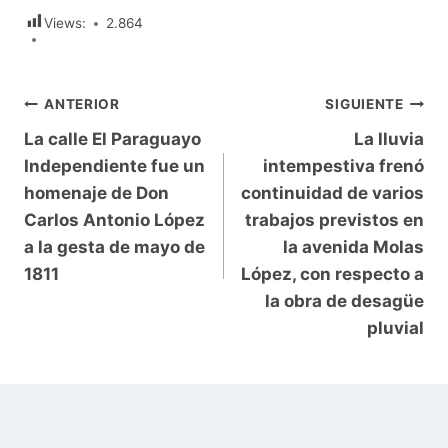
Views:
2.864
Navegación
ANTERIOR
SIGUIENTE
La calle El Paraguayo
La lluvia
de
Independiente fue un
intempestiva frenó
entradas
homenaje de Don
continuidad de varios
Carlos Antonio López
trabajos previstos en
a la gesta de mayo de
la avenida Molas
1811
López, con respecto a
la obra de desagüe
pluvial