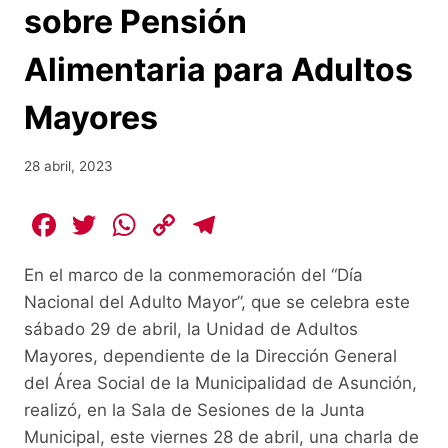
sobre Pensión
Alimentaria para Adultos
Mayores
28 abril, 2023
F
T
W
C
T
a
w
h
o
el
En el marco de la conmemoración del “Día
c
itt
at
p
e
Nacional del Adulto Mayor”, que se celebra este
e
er
s
y
gr
sábado 29 de abril, la Unidad de Adultos
b
A
Li
a
Mayores, dependiente de la Dirección General
o
p
n
m
del Área Social de la Municipalidad de Asunción,
o
p
k
realizó, en la Sala de Sesiones de la Junta
Municipal, este viernes 28 de abril, una charla de