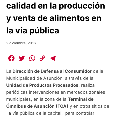
calidad en la producción
y venta de alimentos en
la vía pública
2 diciembre, 2016
F
T
W
C
T
a
w
h
o
el
La
Dirección de Defensa al Consumidor
de la
c
itt
at
p
e
Municipalidad de Asunción, a través de la
e
er
s
y
gr
Unidad de Productos Procesados
, realiza
b
A
Li
a
periódicas intervenciones en mercados zonales
o
p
n
m
municipales, en la zona de la
Terminal de
o
p
k
Ómnibus de Asunción (TOA)
y en otros sitios de
la vía pública de la capital, para controlar