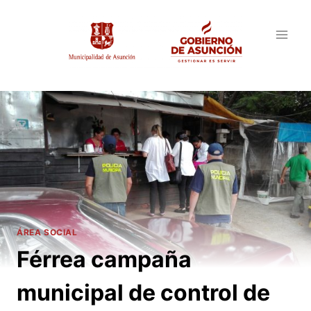
Saltar
al
contenido
ÁREA SOCIAL
Férrea campaña
municipal de control de