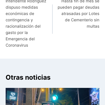
Intendente Rodríguez
Hasta fin de mes se
de
dispuso medidas
pueden pagar deudas
entradas
económicas de
atrasadas por Lotes
contingencia y
de Cementerio sin
racionalización del
multas
gasto por la
Emergencia del
Coronavirus
Otras noticias