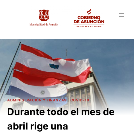
Saltar
al
contenido
ADMINISTRACIÓN Y FINANZAS
|
COVID-19
Durante todo el mes de
abril rige una