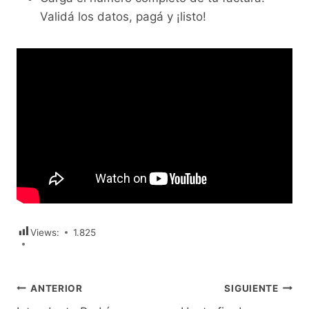
Validá los datos, pagá y ¡listo!
Views:
1.825
Navegación
ANTERIOR
SIGUIENTE