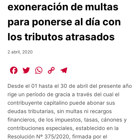
exoneración de multas
para ponerse al día con
los tributos atrasados
2 abril, 2020
F
T
W
C
T
a
w
h
o
el
Desde el 01 hasta el 30 de abril del presente año
c
itt
at
p
e
rige un período de gracia a través del cual el
e
er
s
y
gr
contribuyente capitalino puede abonar sus
b
A
Li
a
deudas tributarias, sin multas ni recargos
o
p
n
m
financieros, de los impuestos, tasas, cánones y
o
p
k
contribuciones especiales, establecido en la
Resolución Nº 375/2020, firmada por el