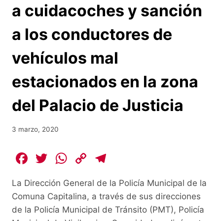
a cuidacoches y sanción
a los conductores de
vehículos mal
estacionados en la zona
del Palacio de Justicia
3 marzo, 2020
F
T
W
C
T
a
w
h
o
el
La Dirección General de la Policía Municipal de la
c
itt
at
p
e
Comuna Capitalina, a través de sus direcciones
e
er
s
y
gr
de la Policía Municipal de Tránsito (PMT), Policía