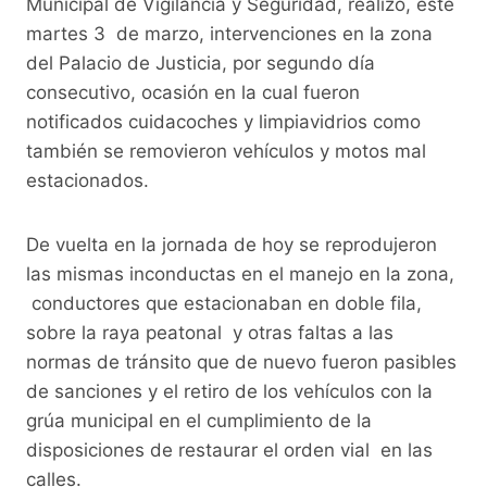
b
A
Li
a
Municipal de Vigilancia y Seguridad, realizó, este
o
p
n
m
martes 3 de marzo, intervenciones en la zona
o
p
k
del Palacio de Justicia, por segundo día
consecutivo, ocasión en la cual fueron
k
notificados cuidacoches y limpiavidrios como
también se removieron vehículos y motos mal
estacionados.
De vuelta en la jornada de hoy se reprodujeron
las mismas inconductas en el manejo en la zona,
conductores que estacionaban en doble fila,
sobre la raya peatonal y otras faltas a las
normas de tránsito que de nuevo fueron pasibles
de sanciones y el retiro de los vehículos con la
grúa municipal en el cumplimiento de la
disposiciones de restaurar el orden vial en las
calles.