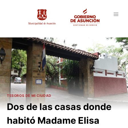
Saltar
al
contenido
TESOROS DE MI CIUDAD
Dos de las casas donde
habitó Madame Elisa