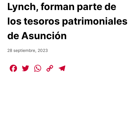
Lynch, forman parte de
los tesoros patrimoniales
de Asunción
28 septiembre, 2023
F
T
W
C
T
a
w
h
o
el
c
itt
at
p
e
e
er
s
y
gr
b
A
Li
a
o
p
n
m
o
p
k