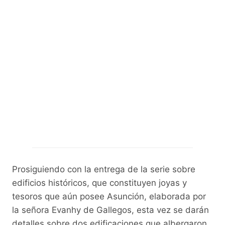
k
Prosiguiendo con la entrega de la serie sobre
edificios históricos, que constituyen joyas y
tesoros que aún posee Asunción, elaborada por
la señora Evanhy de Gallegos, esta vez se darán
detalles sobre dos edificaciones que albergaron