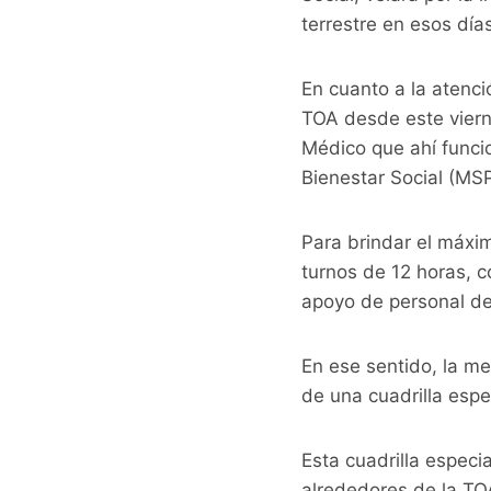
terrestre en esos día
En cuanto a la atenció
TOA desde este vierne
Médico que ahí funci
Bienestar Social (MS
Para brindar el máxim
turnos de 12 horas, c
apoyo de personal de
En ese sentido, la m
de una cuadrilla espe
Esta cuadrilla especi
alrededores de la TO