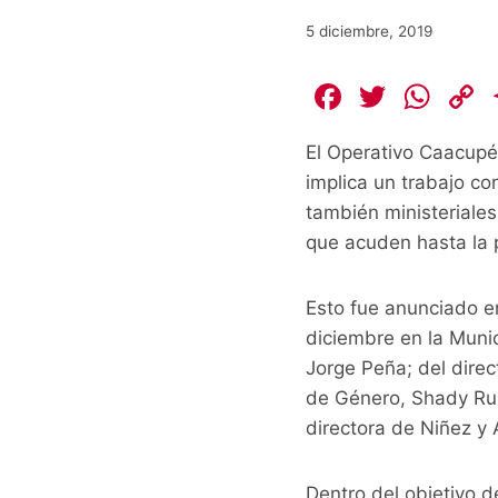
5 diciembre, 2019
F
T
W
a
w
h
El Operativo Caacupé
c
itt
at
implica un trabajo c
e
er
s
también ministeriales
b
A
L
que acuden hasta la pr
o
p
o
p
k
Esto fue anunciado e
k
diciembre en la Munic
Jorge Peña; del direc
de Género, Shady Ruiz
directora de Niñez y 
Dentro del objetivo d