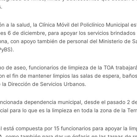
s.
n a la salud, la Clínica Móvil del Policlínico Municipal e
s 6 de diciembre, para apoyar los servicios brindados 
ona, con apoyo también de personal del Ministerio de S
PyBS).
o de aseo, funcionarios de limpieza de la TOA trabajará
on el fin de mantener limpios las salas de espera, baño
 la Dirección de Servicios Urbanos.
encionada dependencia municipal, desde el pasado 2 de
cial para lo que es la limpieza en toda la zona de la Te
al está compuesta por 15 funcionarios para apoyar la lim
A, como también para dar un énfasis en las tareas de r