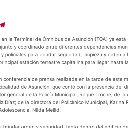
C
T
o
el
 en la Terminal de Ómnibus de Asunción (TOA) ya está 
p
e
onjunto y coordinado entre diferentes dependencias mun
y
gr
 y policiales para brindar seguridad, limpieza y orden a
i
a
incipal estación terrestre capitalina para llegar hasta la
n
m
n conferencia de prensa realizada en la tarde de este m
ipalidad de Asunción, que contó con la presencia del di
tor general de la Policía Municipal, Roque Troche; de la 
 Díaz; de la directora del Policlínico Municipal, Karina 
Adolescencia, Nilda Mellid.
e brindar orden y seguridad, tanto dentro del edificio 