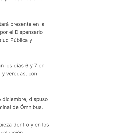
stará presente en la
por el Dispensario
alud Pública y
n los días 6 y 7 en
s y veredas, con
 diciembre, dispuso
rminal de Ómnibus.
pieza dentro y en los
ecolección