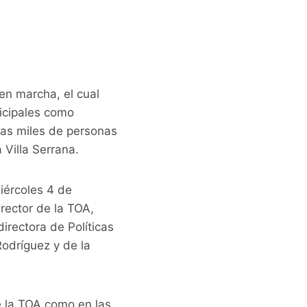
en marcha, el cual
icipales como
 las miles de personas
 Villa Serrana.
iércoles 4 de
rector de la TOA,
directora de Políticas
Rodríguez y de la
de la TOA como en las