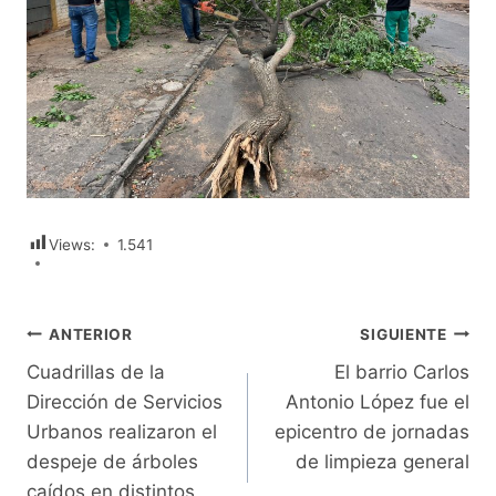
Views:
1.541
Navegación
ANTERIOR
SIGUIENTE
Cuadrillas de la
El barrio Carlos
de
Dirección de Servicios
Antonio López fue el
entradas
Urbanos realizaron el
epicentro de jornadas
despeje de árboles
de limpieza general
caídos en distintos