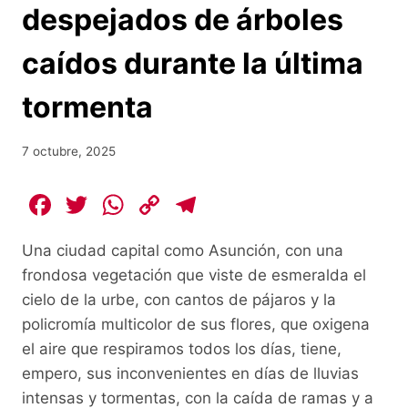
despejados de árboles
caídos durante la última
tormenta
7 octubre, 2025
F
T
W
C
T
a
w
h
o
el
Una ciudad capital como Asunción, con una
c
itt
at
p
e
frondosa vegetación que viste de esmeralda el
e
er
s
y
gr
cielo de la urbe, con cantos de pájaros y la
b
A
Li
a
policromía multicolor de sus flores, que oxigena
o
p
n
m
el aire que respiramos todos los días, tiene,
o
p
k
empero, sus inconvenientes en días de lluvias
intensas y tormentas, con la caída de ramas y a