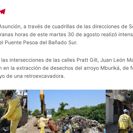
C
T
o
el
sunción, a través de cuadrillas de las direcciones de 
p
e
ranas horas de este martes 30 de agosto realizó intens
y
gr
del Puente Pesoa del Bañado Sur.
i
a
n
m
las intersecciones de las calles Pratt Gill, Juan León Ma
on en la extracción de desechos del arroyo Mburiká, de
yo de una retroexcavadora.