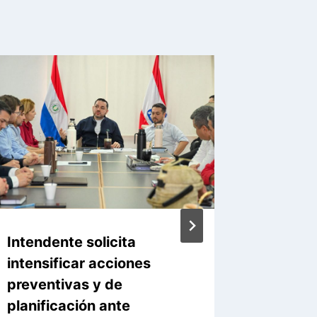
Intendente solicita
Asunció
intensificar acciones
infraes
preventivas y de
capaci
planificación ante
ante El