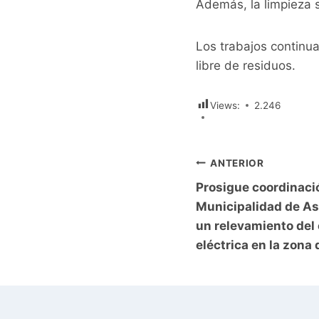
Además, la limpieza s
Los trabajos continua
libre de residuos.
Views:
2.246
Navegación
ANTERIOR
Prosigue coordinació
de
Municipalidad de As
entradas
un relevamiento del
eléctrica en la zona