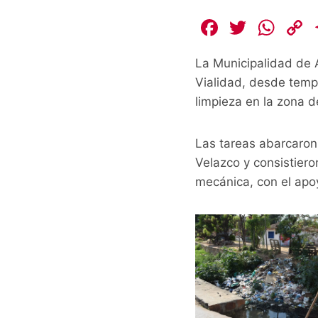
F
T
W
a
w
h
La Municipalidad de A
c
itt
at
Vialidad, desde temp
e
er
s
limpieza en la zona 
b
A
L
o
p
Las tareas abarcaron 
o
p
k
Velazco y consistier
k
mecánica, con el apo