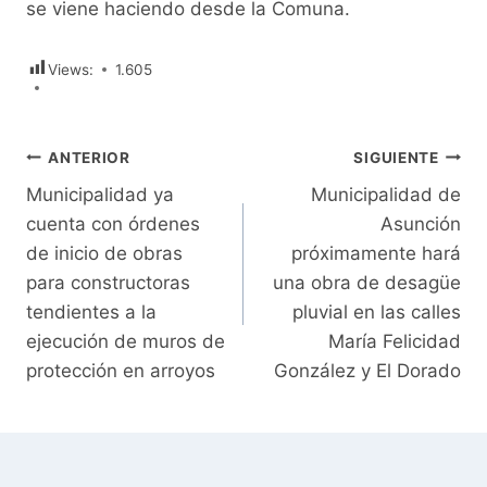
se viene haciendo desde la Comuna.
Views:
1.605
Navegación
ANTERIOR
SIGUIENTE
Municipalidad ya
Municipalidad de
de
cuenta con órdenes
Asunción
entradas
de inicio de obras
próximamente hará
para constructoras
una obra de desagüe
tendientes a la
pluvial en las calles
ejecución de muros de
María Felicidad
protección en arroyos
González y El Dorado