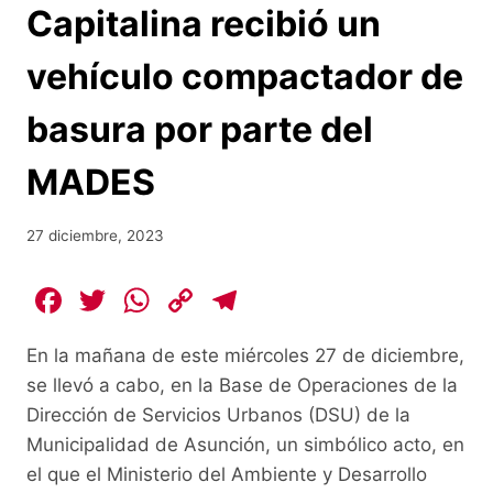
Capitalina recibió un
vehículo compactador de
basura por parte del
MADES
27 diciembre, 2023
F
T
W
C
T
a
w
h
o
el
En la mañana de este miércoles 27 de diciembre,
c
itt
at
p
e
se llevó a cabo, en la Base de Operaciones de la
e
er
s
y
gr
Dirección de Servicios Urbanos (DSU) de la
b
A
Li
a
Municipalidad de Asunción, un simbólico acto, en
o
p
n
m
el que el Ministerio del Ambiente y Desarrollo