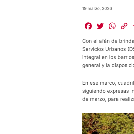
19 marzo, 2026
F
T
W
a
w
h
Con el afán de brind
c
itt
at
Servicios Urbanos (D
e
er
s
integral en los barri
b
A
L
general y la disposici
o
p
o
p
k
En ese marco, cuadril
k
siguiendo expresas in
de marzo, para realiz