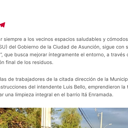
C
T
o
el
ar siempre a los vecinos espacios saludables y cómodos,
p
e
SU) del Gobierno de la Ciudad de Asunción, sigue con s
y
gr
os”, que busca mejorar íntegramente el entorno, a través
i
a
ón final de los residuos.
n
m
las de trabajadores de la citada dirección de la Munici
strucciones del intendente Luis Bello, emprendieron la 
ar una limpieza integral en el barrio Itá Enramada.