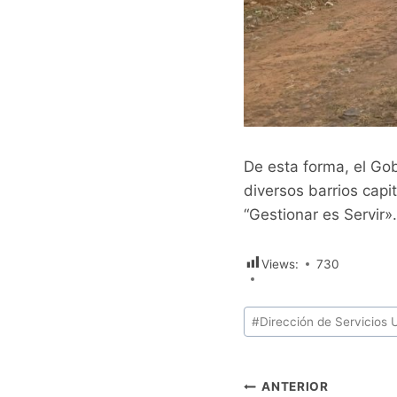
De esta forma, el Gob
diversos barrios capi
“Gestionar es Servir».
Views:
730
Etiquetas
#
Dirección de Servicios
de
la
entrada:
Navegación
ANTERIOR