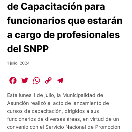
de Capacitación para
funcionarios que estarán
a cargo de profesionales
del SNPP
1 julio, 2024
F
T
W
C
T
a
w
h
o
el
Este lunes 1 de julio, la Municipalidad de
c
itt
at
p
e
Asunción realizó el acto de lanzamiento de
e
er
s
y
gr
cursos de capacitación, dirigidos a sus
b
A
Li
a
funcionarios de diversas áreas, en virtud de un
o
p
n
m
convenio con el Servicio Nacional de Promoción