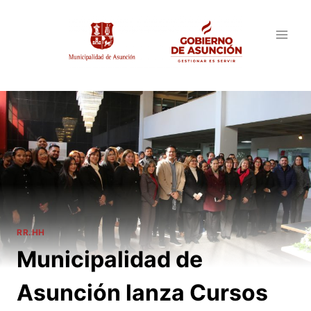
Saltar
al
contenido
RR.HH
Municipalidad de
Asunción lanza Cursos