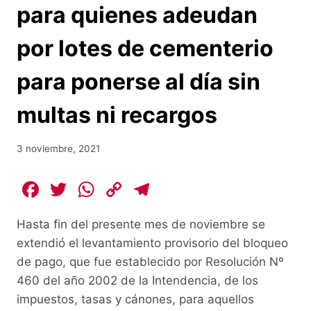
para quienes adeudan
por lotes de cementerio
para ponerse al día sin
multas ni recargos
3 noviembre, 2021
F
T
W
C
T
a
w
h
o
el
Hasta fin del presente mes de noviembre se
c
itt
at
p
e
extendió el levantamiento provisorio del bloqueo
e
er
s
y
gr
de pago, que fue establecido por Resolución Nº
b
A
Li
a
460 del año 2002 de la Intendencia, de los
o
p
n
m
impuestos, tasas y cánones, para aquellos