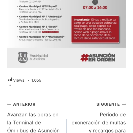
Views:
1.659
Navegación
ANTERIOR
SIGUIENTE
Avanzan las obras en
Período de
de
la Terminal de
exoneración de multas
entradas
Ómnibus de Asunción
y recargos para